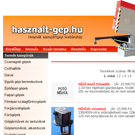
Kezdőlap
Keresés
Kosár tartalma
Rendelés
Kapcsolat
Termék kategóriák
Csomagoló gépek
Csőhajlítók
Termékek száma:
76
d
Daruk
1. oldal
|
2
|
3
|
4
Egyéb gépi berendezések
Hűtő-kenő folyadék
(Ár: 23 000 Ft
1:10-hez higítható gazdaságos, kiváló
Építőipari gépek
20L-es kiszerelésben.Az ár nem tartal
Faipari gépek
Fémipari szalagfűrészgépek
Forgácsológépek
Hűtővíz szivattyú
(Ár: 23 900 Ft)
230/400V-ról is működtethető max 12lit
Fúrógépek
120 mm benyúlással.Az ár nem tartalm
Gépjárművek és tartozékok
Géptartozékok, alkatrészek
Gyártási jogok