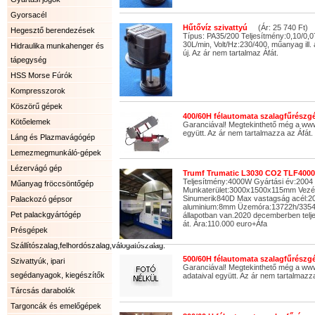
Gyorsacél
Hűtővíz szivattyú
(Ár: 25 740 Ft)
Hegesztő berendezések
Típus: PA35/200 Teljesítmény:0,10/0,
30L/min, Volt/Hz:230/400, műanyag ill.
Hidraulika munkahenger és
új. Az ár nem tartalmaz Áfát.
tápegység
HSS Morse Fúrók
Kompresszorok
Köszörű gépek
400/60H félautomata szalagfűrészgé
Kötőelemek
Garanciával! Megtekinthető még a ww
együtt. Az ár nem tartalmazza az Áfát.
Láng és Plazmavágógép
Lemezmegmunkáló-gépek
Lézervágó gép
Trumf Trumatic L3030 CO2 TLF4000
Teljesítmény:4000W Gyártási év:2004
Műanyag fröccsöntőgép
Munkaterület:3000x1500x115mm Vezé
Sinumerik840D Max vastagság acél
Palackozó gépsor
aluminium:8mm Üzemóra:13722h/33540
Pet palackgyártógép
állapotban van.2020 decemberben telje
át. Ára:110.000 euro+Áfa
Présgépek
Szállítószalag,felhordószalag,válogatószalag.
500/60H félautomata szalagfűrészgé
Szivattyúk, ipari
Garanciával! Megtekinthető még a www
segédanyagok, kiegészítők
adataival együtt. Az ár nem tartalmazza
Tárcsás darabolók
Targoncák és emelőgépek