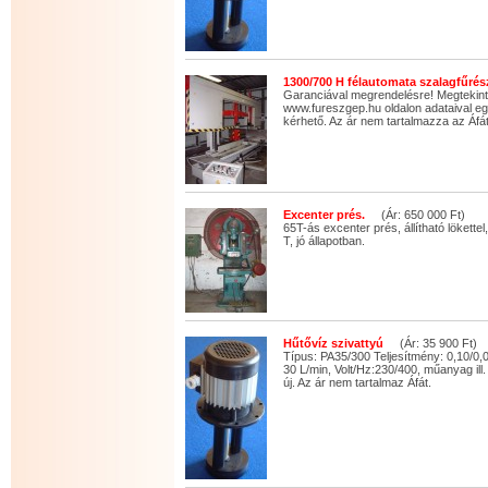
1300/700 H félautomata szalagfűrés
Garanciával megrendelésre! Megtekin
www.fureszgep.hu oldalon adataival eg
kérhető. Az ár nem tartalmazza az Áfát
Excenter prés.
(Ár: 650 000 Ft)
65T-ás excenter prés, állítható lökettel
T, jó állapotban.
Hűtővíz szivattyú
(Ár: 35 900 Ft)
Típus: PA35/300 Teljesítmény: 0,10/0
30 L/min, Volt/Hz:230/400, műanyag ill.
új. Az ár nem tartalmaz Áfát.