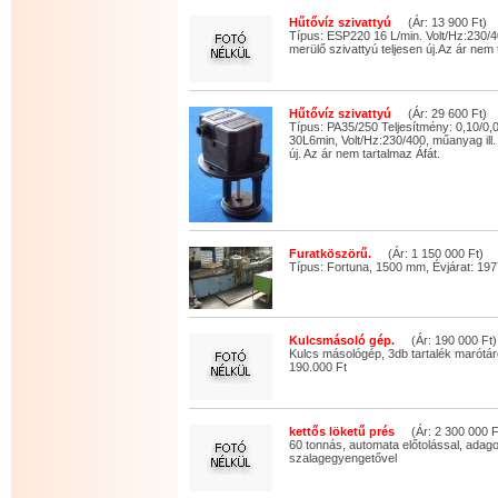
Hűtővíz szivattyú
(Ár: 13 900 Ft)
Típus: ESP220 16 L/min. Volt/Hz:230/
merülő szivattyú teljesen új.Az ár nem 
Hűtővíz szivattyú
(Ár: 29 600 Ft)
Típus: PA35/250 Teljesítmény: 0,10/0
30L6min, Volt/Hz:230/400, műanyag ill.
új. Az ár nem tartalmaz Áfát.
Furatköszörű.
(Ár: 1 150 000 Ft)
Típus: Fortuna, 1500 mm, Évjárat: 197
Kulcsmásoló gép.
(Ár: 190 000 Ft)
Kulcs másológép, 3db tartalék marótár
190.000 Ft
kettős löketű prés
(Ár: 2 300 000 F
60 tonnás, automata előtolással, adago
szalagegyengetővel