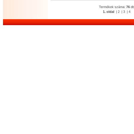
Termékek száma:
76
d
1. oldal
|
2
|
3
|
4