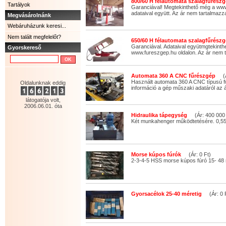
800/60 H félautomata szalagfűrészg
Tartályok
Garanciával! Megtekinthető még a www
adataival együtt. Az ár nem tartalmazza
Megvásárolnánk
Webáruházunk keresi...
Nem talált megfelelőt?
650/60 H félautomata szalagfűrészg
Garanciával. Adataival együtmgtekinth
Gyorskereső
www.fureszgep.hu oldalon. Az ár nem t
Automata 360 A CNC fűrészgép
(Ár
Használt automata 360 A CNC típusú 
Oldalunknak eddig
információ a gép műszaki adatáról az á
látogatója volt,
2006.06.01. óta
Hidraulika tápegység
(Ár: 400 000 
Két munkahenger működtetésére. 0,55 
Morse kúpos fúrók
(Ár: 0 Ft)
2-3-4-5 HSS morse kúpos fúró 15- 48
Gyorsacélok 25-40 méretig
(Ár: 0 F