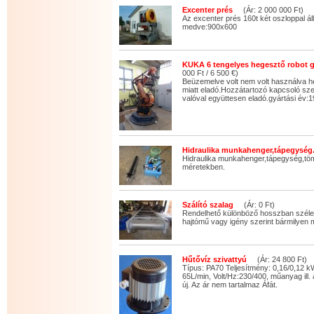
Excenter prés
(Ár: 2 000 000 Ft)
Az excenter prés 160t két oszloppal áll
medve:900x600
KUKA 6 tengelyes hegesztő robot 
000 Ft / 6 500 €)
Beüzemelve volt nem volt használva he
miatt eladó.Hozzátartozó kapcsoló s
valóval együttesen eladó.gyártási év:
Hidraulika munkahenger,tápegység
Hidraulika munkahenger,tápegység,tö
méretekben.
Szálító szalag
(Ár: 0 Ft)
Rendelhető különböző hosszban széle
hajtómű vagy igény szerint bármilyen 
Hűtővíz szivattyú
(Ár: 24 800 Ft)
Típus: PA70 Teljesítmény: 0,16/0,12 
65L/min, Volt/Hz:230/400, műanyag ill.
új. Az ár nem tartalmaz Áfát.