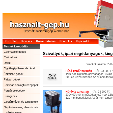
Kezdőlap
Keresés
Kosár tartalma
Rendelés
Kapcsolat
Termék kategóriák
Csomagoló gépek
Szivattyúk, ipari segédanyagok, kieg
Csőhajlítók
Daruk
Termékek száma:
7
db
Egyéb gépi berendezések
Hűtő-kenő folyadék
(Ár: 23 000 Ft
Építőipari gépek
1:10-hez higítható gazdaságos, kiváló
20L-es kiszerelésben.Az ár nem tartal
Faipari gépek
Fémipari szalagfűrészgépek
Forgácsológépek
Hűtővíz szivattyú
(Ár: 23 900 Ft)
230/400V-ról is működtethető max 12lit
Fúrógépek
120 mm benyúlással.Az ár nem tartalm
Gépjárművek és tartozékok
Géptartozékok, alkatrészek
Gyártási jogok