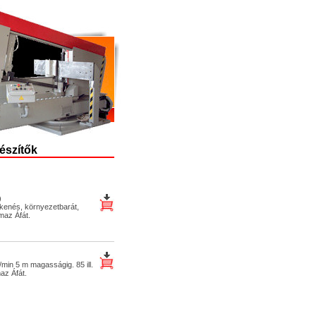
észítők
)
 kenés, környezetbarát,
maz Áfát.
/min 5 m magasságig. 85 ill.
az Áfát.