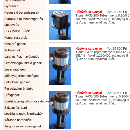
Gyorsacél
Hűtővíz szivattyú
(Ár: 25 740 Ft)
Hegesztő berendezések
Típus: PA35/200 Teljesítmény:0,10/0,
Hidraulika munkahenger és
30L/min, Volt/Hz:230/400, műanyag ill.
új. Az ár nem tartalmaz Áfát.
tápegység
HSS Morse Fúrók
Kompresszorok
Köszörű gépek
Hűtővíz szivattyú
(Ár: 24 800 Ft)
Kötőelemek
Típus: PA70 Teljesítmény: 0,16/0,12 
65L/min, Volt/Hz:230/400, műanyag ill.
Láng és Plazmavágógép
új. Az ár nem tartalmaz Áfát.
Lemezmegmunkáló-gépek
Lézervágó gép
Műanyag fröccsöntőgép
Palackozó gépsor
Pet palackgyártógép
Hűtővíz szivattyú
(Ár: 35 900 Ft)
Présgépek
Típus: PA35/300 Teljesítmény: 0,10/0
30 L/min, Volt/Hz:230/400, műanyag ill.
Szállítószalag,felhordószalag,válogatószalag.
új. Az ár nem tartalmaz Áfát.
Szivattyúk, ipari
segédanyagok, kiegészítők
Tárcsás darabolók
Targoncák és emelőgépek