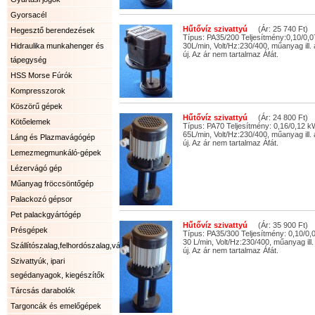
Gyorsacél
Hűtővíz szivattyú
(Ár: 25 740 Ft)
Hegesztő berendezések
Típus: PA35/200 Teljesítmény:0,10/0,
Hidraulika munkahenger és
30L/min, Volt/Hz:230/400, műanyag ill.
új. Az ár nem tartalmaz Áfát.
tápegység
HSS Morse Fúrók
Kompresszorok
Köszörű gépek
Hűtővíz szivattyú
(Ár: 24 800 Ft)
Kötőelemek
Típus: PA70 Teljesítmény: 0,16/0,12 
65L/min, Volt/Hz:230/400, műanyag ill.
Láng és Plazmavágógép
új. Az ár nem tartalmaz Áfát.
Lemezmegmunkáló-gépek
Lézervágó gép
Műanyag fröccsöntőgép
Palackozó gépsor
Pet palackgyártógép
Hűtővíz szivattyú
(Ár: 35 900 Ft)
Présgépek
Típus: PA35/300 Teljesítmény: 0,10/0
30 L/min, Volt/Hz:230/400, műanyag ill.
Szállítószalag,felhordószalag,válogatószalag.
új. Az ár nem tartalmaz Áfát.
Szivattyúk, ipari
segédanyagok, kiegészítők
Tárcsás darabolók
Targoncák és emelőgépek