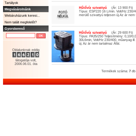
Tartályok
Hűtővíz szivattyú
(Ár: 13 900 Ft)
Megvásárolnánk
Típus: ESP220 16 L/min. Volt/Hz:230/
merülő szivattyú teljesen új.Az ár nem 
Webáruházunk keresi...
Nem talált megfelelőt?
Gyorskereső
Hűtővíz szivattyú
(Ár: 29 600 Ft)
Típus: PA35/250 Teljesítmény: 0,10/0
30L6min, Volt/Hz:230/400, műanyag ill.
új. Az ár nem tartalmaz Áfát.
Oldalunknak eddig
látogatója volt,
2006.06.01. óta
Termékek száma:
7
db