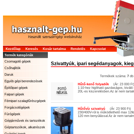
Kezdőlap
Keresés
Kosár tartalma
Rendelés
Kapcsolat
Termék kategóriák
Csomagoló gépek
Szivattyúk, ipari segédanyagok, kieg
Csőhajlítók
Daruk
Termékek száma:
7
db
Egyéb gépi berendezések
Hűtő-kenő folyadék
(Ár: 23 000 Ft
Építőipari gépek
1:10-hez higítható gazdaságos, kiváló
20L-es kiszerelésben.Az ár nem tartal
Faipari gépek
Fémipari szalagfűrészgépek
Forgácsológépek
Hűtővíz szivattyú
(Ár: 23 900 Ft)
230/400V-ról is működtethető max 12lit
Fúrógépek
120 mm benyúlással.Az ár nem tartalm
Gépjárművek és tartozékok
Géptartozékok, alkatrészek
Gyártási jogok