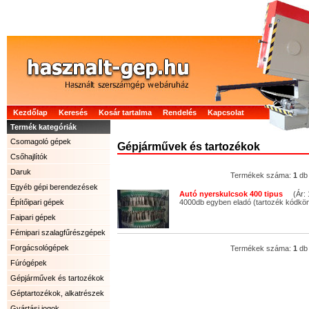
Kezdőlap
Keresés
Kosár tartalma
Rendelés
Kapcsolat
Termék kategóriák
Csomagoló gépek
Gépjárművek és tartozékok
Csőhajlítók
Daruk
Termékek száma:
1
db
Egyéb gépi berendezések
Autó nyerskulcsok 400 tipus
(Ár: 1
Építőipari gépek
4000db egyben eladó (tartozék kódkön
Faipari gépek
Fémipari szalagfűrészgépek
Forgácsológépek
Termékek száma:
1
db
Fúrógépek
Gépjárművek és tartozékok
Géptartozékok, alkatrészek
Gyártási jogok