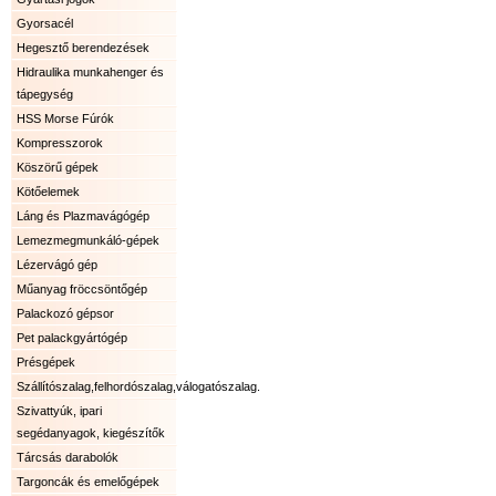
Gyorsacél
Hegesztő berendezések
Hidraulika munkahenger és
tápegység
HSS Morse Fúrók
Kompresszorok
Köszörű gépek
Kötőelemek
Láng és Plazmavágógép
Lemezmegmunkáló-gépek
Lézervágó gép
Műanyag fröccsöntőgép
Palackozó gépsor
Pet palackgyártógép
Présgépek
Szállítószalag,felhordószalag,válogatószalag.
Szivattyúk, ipari
segédanyagok, kiegészítők
Tárcsás darabolók
Targoncák és emelőgépek