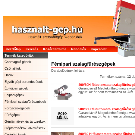
Kezdőlap
Keresés
Kosár tartalma
Rendelés
Kapcsolat
Termék kategóriák
Csomagoló gépek
Fémipari szalagfűrészgépek
Csőhajlítók
Darabológépek leírása
Daruk
Termékek száma:
12
d
Egyéb gépi berendezések
400/60H félautomata szalagfűrészgé
Építőipari gépek
Garanciával! Megtekinthető még a ww
együtt. Az ár nem tartalmazza az Áfát.
Faipari gépek
Fémipari szalagfűrészgépek
Forgácsológépek
500/60H félautomata szalagfűrészgé
Garanciával! Megtekinthető még a www
Fúrógépek
adataival együtt. Az ár nem tartalmazza
Gépjárművek és tartozékok
Géptartozékok, alkatrészek
800/60 H félautomata szalagfűrészg
Gyártási jogok