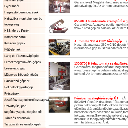
Garanciával! Megtekinthető még a www
adataival együtt. Az ár nem tartalmazza
Gyorsacél
Hegesztő berendezések
Hidraulika munkahenger és
650/60 H félautomata szalagfűrészg
tápegység
Garanciával. Adataival együtmgtekinth
www.fureszgep.hu oldalon. Az ár nem t
HSS Morse Fúrók
Kompresszorok
Automata 360 A CNC fűrészgép
(Ár
Köszörű gépek
Használt automata 360 A CNC típusú 
információ a gép műszaki adatáról az á
Kötőelemek
Láng és Plazmavágógép
Lemezmegmunkáló-gépek
1300/700 H félautomata szalagfűrés
Garanciával megrendelésre! Megtekin
Lézervágó gép
www.fureszgep.hu oldalon adataival eg
kérhető. Az ár nem tartalmazza az Áfát
Műanyag fröccsöntőgép
Palackozó gépsor
Pet palackgyártógép
Présgépek
Fémipari szalagfűrészgép ÚJ
(Ár: 
Szállítószalag,felhordószalag,válogatószalag.
500/60H típusú Hidraulikus Félautoma
jobbra balra vág 60 ill 45 fokban.Hidrau
Szivattyúk, ipari
előtolással.áramállandósító szabályzás
segédanyagok, kiegészítők
kiivitelben teljes hosszban működő,fo
fokozatmentes(frekvencia váltóval vez
Tárcsás darabolók
hidraulikus tápegység,hűtővízszivattyú 
nem tartalmazza az Áfát.
Targoncák és emelőgépek