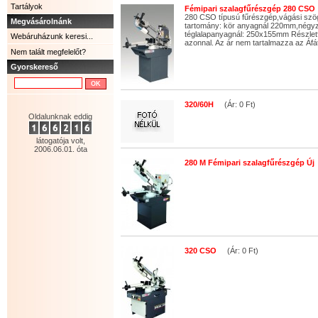
Tartályok
Fémipari szalagfűrészgép 280 CSO
280 CSO típusú fűrészgép,vágási szög
Megvásárolnánk
tartomány: kör anyagnál 220mm,négy
téglalapanyagnál: 250x155mm Részletfiz
Webáruházunk keresi...
azonnal. Az ár nem tartalmazza az Áfá
Nem talált megfelelőt?
Gyorskereső
320/60H
(Ár: 0 Ft)
Oldalunknak eddig
látogatója volt,
2006.06.01. óta
280 M Fémipari szalagfűrészgép Új
320 CSO
(Ár: 0 Ft)