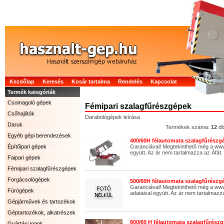
Kezdőlap
Keresés
Kosár tartalma
Rendelés
Kapcsolat
Termék kategóriák
Csomagoló gépek
Fémipari szalagfűrészgépek
Csőhajlítók
Darabológépek leírása
Daruk
Termékek száma:
12
d
Egyéb gépi berendezések
400/60H félautomata szalagfűrészgé
Építőipari gépek
Garanciával! Megtekinthető még a ww
együtt. Az ár nem tartalmazza az Áfát.
Faipari gépek
Fémipari szalagfűrészgépek
Forgácsológépek
500/60H félautomata szalagfűrészgé
Garanciával! Megtekinthető még a www
Fúrógépek
adataival együtt. Az ár nem tartalmazza
Gépjárművek és tartozékok
Géptartozékok, alkatrészek
800/60 H félautomata szalagfűrészg
Gyártási jogok