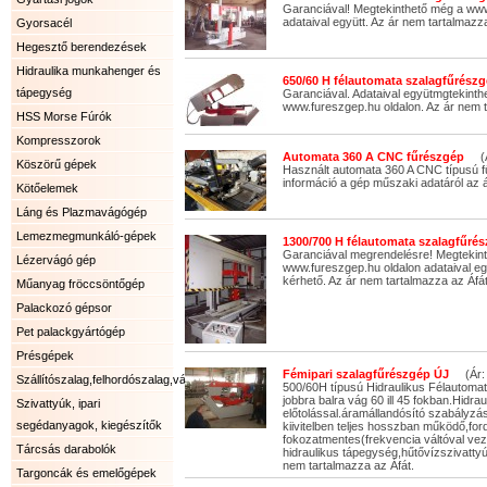
Garanciával! Megtekinthető még a www
adataival együtt. Az ár nem tartalmazza
Gyorsacél
Hegesztő berendezések
Hidraulika munkahenger és
650/60 H félautomata szalagfűrészg
tápegység
Garanciával. Adataival együtmgtekinth
www.fureszgep.hu oldalon. Az ár nem t
HSS Morse Fúrók
Kompresszorok
Automata 360 A CNC fűrészgép
(Ár
Köszörű gépek
Használt automata 360 A CNC típusú 
információ a gép műszaki adatáról az á
Kötőelemek
Láng és Plazmavágógép
Lemezmegmunkáló-gépek
1300/700 H félautomata szalagfűrés
Garanciával megrendelésre! Megtekin
Lézervágó gép
www.fureszgep.hu oldalon adataival eg
kérhető. Az ár nem tartalmazza az Áfát
Műanyag fröccsöntőgép
Palackozó gépsor
Pet palackgyártógép
Présgépek
Fémipari szalagfűrészgép ÚJ
(Ár: 
Szállítószalag,felhordószalag,válogatószalag.
500/60H típusú Hidraulikus Félautoma
jobbra balra vág 60 ill 45 fokban.Hidrau
Szivattyúk, ipari
előtolással.áramállandósító szabályzás
segédanyagok, kiegészítők
kiivitelben teljes hosszban működő,fo
fokozatmentes(frekvencia váltóval vez
Tárcsás darabolók
hidraulikus tápegység,hűtővízszivattyú 
nem tartalmazza az Áfát.
Targoncák és emelőgépek