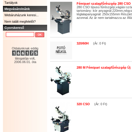
Tartályok
Fémipari szalagfűrészgép 280 CSO
280 CSO típusú fűrészgép,vágási szög
Megvásárolnánk
tartomány: kör anyagnál 220mm,négy
téglalapanyagnál: 250x155mm Részletfiz
Webáruházunk keresi...
azonnal. Az ár nem tartalmazza az Áfá
Nem talált megfelelőt?
Gyorskereső
320/60H
(Ár: 0 Ft)
Oldalunknak eddig
látogatója volt,
2006.06.01. óta
280 M Fémipari szalagfűrészgép Új
320 CSO
(Ár: 0 Ft)