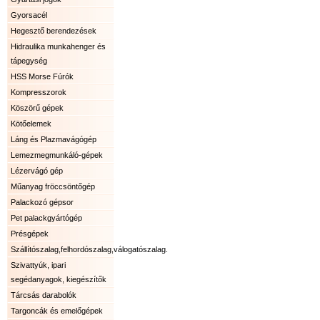
Gyorsacél
Hegesztő berendezések
Hidraulika munkahenger és
tápegység
HSS Morse Fúrók
Kompresszorok
Köszörű gépek
Kötőelemek
Láng és Plazmavágógép
Lemezmegmunkáló-gépek
Lézervágó gép
Műanyag fröccsöntőgép
Palackozó gépsor
Pet palackgyártógép
Présgépek
Szállítószalag,felhordószalag,válogatószalag.
Szivattyúk, ipari
segédanyagok, kiegészítők
Tárcsás darabolók
Targoncák és emelőgépek