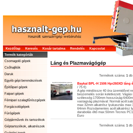
Kezdőlap
Keresés
Kosár tartalma
Rendelés
Kapcsolat
Termék kategóriák
Csomagoló gépek
Láng és Plazmavágógép
Csőhajlítók
Daruk
Termékek száma:
1
db
Egyéb gépi berendezések
Baykal BPL-H 1506 Hpr260XD láng
Építőipari gépek
/ 75 €)
A gép mindössze 40 óra üzemidővel re
Faipari gépek
beüzemelés során keletkezett. Vágás
szélesség:1700mm hosszúság:6400m
Fémipari szalagfűrészgépek
vastagság plazmával: Normál acél:sa
max:32mm alkatrész lyukasztás max:
Forgácsológépek
64mm Rozsdamentes acél:alkatrész 
darabolás éltő max:50mm Tecnos PC1
Fúrógépek
Euro
Gépjárművek és tartozékok
Termékek száma:
1
db
Géptartozékok, alkatrészek
Gyártási jogok