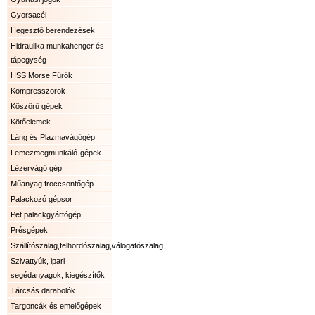
Gyorsacél
Hegesztő berendezések
Hidraulika munkahenger és
tápegység
HSS Morse Fúrók
Kompresszorok
Köszörű gépek
Kötőelemek
Láng és Plazmavágógép
Lemezmegmunkáló-gépek
Lézervágó gép
Műanyag fröccsöntőgép
Palackozó gépsor
Pet palackgyártógép
Présgépek
Szállítószalag,felhordószalag,válogatószalag.
Szivattyúk, ipari
segédanyagok, kiegészítők
Tárcsás darabolók
Targoncák és emelőgépek