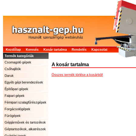
Kezdőlap
Keresés
Kosár tartalma
Rendelés
Kapcsolat
Termék kategóriák
Csomagoló gépek
A kosár tartalma
Csőhajlítók
Összes termék törlése a kosárból!
Daruk
Egyéb gépi berendezések
Építőipari gépek
Faipari gépek
Fémipari szalagfűrészgépek
Forgácsológépek
Fúrógépek
Gépjárművek és tartozékok
Géptartozékok, alkatrészek
Gyártási jogok