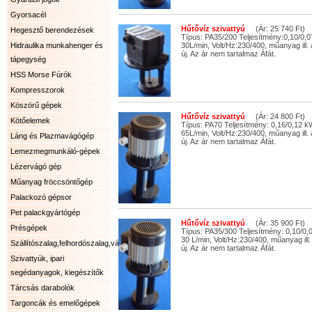
Gyorsacél
Hűtővíz szivattyú
(Ár: 25 740 Ft)
Hegesztő berendezések
Típus: PA35/200 Teljesítmény:0,10/0,
Hidraulika munkahenger és
30L/min, Volt/Hz:230/400, műanyag ill.
új. Az ár nem tartalmaz Áfát.
tápegység
HSS Morse Fúrók
Kompresszorok
Köszörű gépek
Hűtővíz szivattyú
(Ár: 24 800 Ft)
Kötőelemek
Típus: PA70 Teljesítmény: 0,16/0,12 
65L/min, Volt/Hz:230/400, műanyag ill.
Láng és Plazmavágógép
új. Az ár nem tartalmaz Áfát.
Lemezmegmunkáló-gépek
Lézervágó gép
Műanyag fröccsöntőgép
Palackozó gépsor
Pet palackgyártógép
Hűtővíz szivattyú
(Ár: 35 900 Ft)
Présgépek
Típus: PA35/300 Teljesítmény: 0,10/0
30 L/min, Volt/Hz:230/400, műanyag ill.
Szállítószalag,felhordószalag,válogatószalag.
új. Az ár nem tartalmaz Áfát.
Szivattyúk, ipari
segédanyagok, kiegészítők
Tárcsás darabolók
Targoncák és emelőgépek