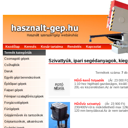
Kezdőlap
Keresés
Kosár tartalma
Rendelés
Kapcsolat
Termék kategóriák
Csomagoló gépek
Szivattyúk, ipari segédanyagok, kieg
Csőhajlítók
Daruk
Termékek száma:
7
db
Egyéb gépi berendezések
Hűtő-kenő folyadék
(Ár: 23 000 Ft
Építőipari gépek
1:10-hez higítható gazdaságos, kiváló
20L-es kiszerelésben.Az ár nem tartal
Faipari gépek
Fémipari szalagfűrészgépek
Forgácsológépek
Hűtővíz szivattyú
(Ár: 23 900 Ft)
230/400V-ról is működtethető max 12lit
Fúrógépek
120 mm benyúlással.Az ár nem tartalm
Gépjárművek és tartozékok
Géptartozékok, alkatrészek
Gyártási jogok