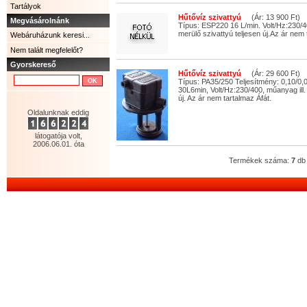
Tartályok
Hűtővíz szivattyú
(Ár: 13 900 Ft)
Megvásárolnánk
Típus: ESP220 16 L/min. Volt/Hz:230/
merülő szivattyú teljesen új.Az ár nem 
Webáruházunk keresi...
Nem talált megfelelőt?
Gyorskereső
Hűtővíz szivattyú
(Ár: 29 600 Ft)
Típus: PA35/250 Teljesítmény: 0,10/0
30L6min, Volt/Hz:230/400, műanyag ill.
új. Az ár nem tartalmaz Áfát.
Oldalunknak eddig
látogatója volt,
2006.06.01. óta
Termékek száma:
7
db