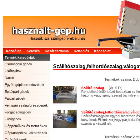
Kezdőlap
Keresés
Kosár tartalma
Rendelés
Kapcsolat
Termék kategóriák
Csomagoló gépek
Szállítószalag,felhordószalag,váloga
Csőhajlítók
Daruk
Termékek száma:
2
db
Egyéb gépi berendezések
Szálító szalag
(Ár: 0 Ft)
Építőipari gépek
Rendelhető különböző hosszban széle
hajtómű vagy igény szerint bármilyen 
Faipari gépek
Fémipari szalagfűrészgépek
Forgácsológépek
Szállítószalag,felhordószalag,válo
Szállítószalagjaink egyedi méretben és
Fúrógépek
készülnek.Élelmiszer,vegyipar,hulla
számára készülnek.
Gépjárművek és tartozékok
Géptartozékok, alkatrészek
Termékek száma:
2
db
Gyártási jogok