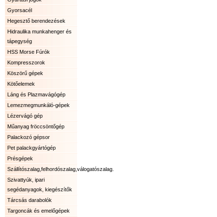
Gyorsacél
Hegesztő berendezések
Hidraulika munkahenger és
tápegység
HSS Morse Fúrók
Kompresszorok
Köszörű gépek
Kötőelemek
Láng és Plazmavágógép
Lemezmegmunkáló-gépek
Lézervágó gép
Műanyag fröccsöntőgép
Palackozó gépsor
Pet palackgyártógép
Présgépek
Szállítószalag,felhordószalag,válogatószalag.
Szivattyúk, ipari
segédanyagok, kiegészítők
Tárcsás darabolók
Targoncák és emelőgépek