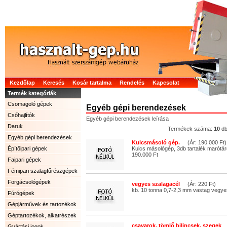
Kezdőlap
Keresés
Kosár tartalma
Rendelés
Kapcsolat
Termék kategóriák
Csomagoló gépek
Egyéb gépi berendezések
Csőhajlítók
Egyéb gépi berendezések leírása
Daruk
Termékek száma:
10
d
Egyéb gépi berendezések
Kulcsmásoló gép.
(Ár: 190 000 Ft)
Építőipari gépek
Kulcs másológép, 3db tartalék marótár
190.000 Ft
Faipari gépek
Fémipari szalagfűrészgépek
Forgácsológépek
vegyes szalagacél
(Ár: 220 Ft)
kb. 10 tonna 0,7-2,3 mm vastag vegye
Fúrógépek
Gépjárművek és tartozékok
Géptartozékok, alkatrészek
csavarok, tömlő bilincsek, szegek
(
Gyártási jogok