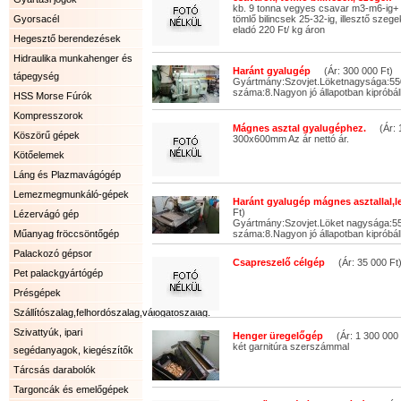
kb. 9 tonna vegyes csavar m3-m6-ig+
Gyorsacél
tömlő bilincsek 25-32-ig, illesztő szege
eladó 220 Ft/ kg áron
Hegesztő berendezések
Hidraulika munkahenger és
Haránt gyalugép
(Ár: 300 000 Ft)
tápegység
Gyártmány:Szovjet.Löketnagysága:5
száma:8.Nagyon jó állapotban kipróbálh
HSS Morse Fúrók
Kompresszorok
Mágnes asztal gyalugéphez.
(Ár: 1
Köszörű gépek
300x600mm Az ár nettó ár.
Kötőelemek
Láng és Plazmavágógép
Lemezmegmunkáló-gépek
Haránt gyalugép mágnes asztallal,le
Ft)
Lézervágó gép
Gyártmány:Szovjet.Löket nagysága:5
Műanyag fröccsöntőgép
száma:8.Nagyon jó állapotban kipróbál
Palackozó gépsor
Csapreszelő célgép
(Ár: 35 000 Ft
Pet palackgyártógép
Présgépek
Szállítószalag,felhordószalag,válogatószalag.
Szivattyúk, ipari
Henger üregelőgép
(Ár: 1 300 000 
két garnitúra szerszámmal
segédanyagok, kiegészítők
Tárcsás darabolók
Targoncák és emelőgépek