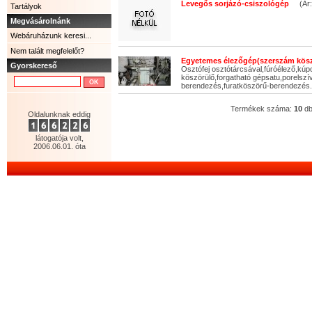
Levegős sorjázó-csiszológép
(Ár: 
Tartályok
Megvásárolnánk
Webáruházunk keresi...
Nem talált megfelelőt?
Egyetemes élezőgép(szerszám kös
Gyorskereső
Osztófej osztótárcsával,fúróélező,kú
köszörülő,forgatható gépsatu,porelsz
berendezés,furatköszörű-berendezés.Á
Termékek száma:
10
d
Oldalunknak eddig
látogatója volt,
2006.06.01. óta