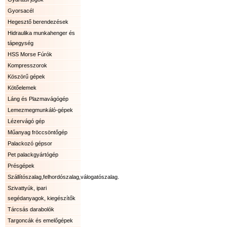
Gyorsacél
Hegesztő berendezések
Hidraulika munkahenger és
tápegység
HSS Morse Fúrók
Kompresszorok
Köszörű gépek
Kötőelemek
Láng és Plazmavágógép
Lemezmegmunkáló-gépek
Lézervágó gép
Műanyag fröccsöntőgép
Palackozó gépsor
Pet palackgyártógép
Présgépek
Szállítószalag,felhordószalag,válogatószalag.
Szivattyúk, ipari
segédanyagok, kiegészítők
Tárcsás darabolók
Targoncák és emelőgépek