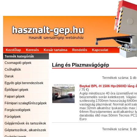
Kezdőlap
Keresés
Kosár tartalma
Rendelés
Kapcsolat
Termék kategóriák
Csomagoló gépek
Láng és Plazmavágógép
Csőhajlítók
Daruk
Termékek száma:
1
db
Egyéb gépi berendezések
Baykal BPL-H 1506 Hpr260XD láng
Építőipari gépek
/ 75 €)
A gép mindössze 40 óra üzemidővel re
Faipari gépek
beüzemelés során keletkezett. Vágás
szélesség:1700mm hosszúság:6400m
Fémipari szalagfűrészgépek
vastagság plazmával: Normál acél:sa
max:32mm alkatrész lyukasztás max:
Forgácsológépek
64mm Rozsdamentes acél:alkatrész 
darabolás éltő max:50mm Tecnos PC1
Fúrógépek
Euro
Gépjárművek és tartozékok
Termékek száma:
1
db
Géptartozékok, alkatrészek
Gyártási jogok