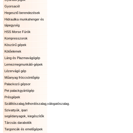
Gyorsacél
Hegesztő berendezések
Hidraulika munkahenger és
tápegység
HSS Morse Fúrók
Kompresszorok
Köszörű gépek
Kötőelemek
Láng és Plazmavágógép
Lemezmegmunkáló-gépek
Lézervágó gép
Műanyag fröccsöntőgép
Palackozó gépsor
Pet palackgyártógép
Présgépek
Szállítószalag,felhordószalag,válogatószalag.
Szivattyúk, ipari
segédanyagok, kiegészítők
Tárcsás darabolók
Targoncák és emelőgépek