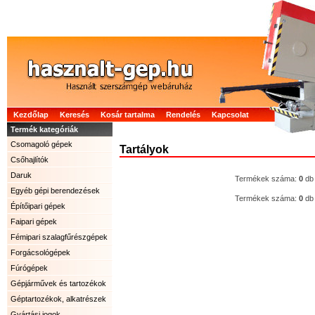
Kezdőlap
Keresés
Kosár tartalma
Rendelés
Kapcsolat
Termék kategóriák
Csomagoló gépek
Tartályok
Csőhajlítók
Daruk
Termékek száma:
0
db
Egyéb gépi berendezések
Termékek száma:
0
db
Építőipari gépek
Faipari gépek
Fémipari szalagfűrészgépek
Forgácsológépek
Fúrógépek
Gépjárművek és tartozékok
Géptartozékok, alkatrészek
Gyártási jogok