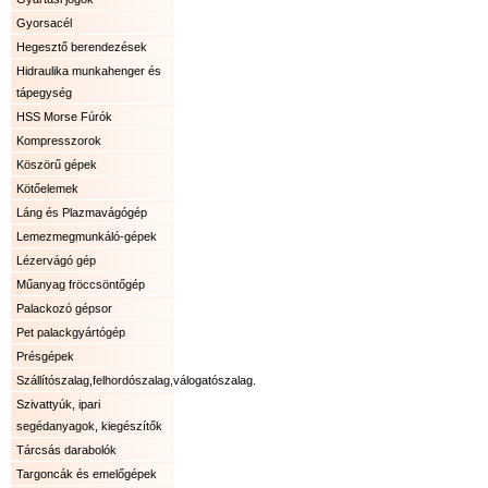
Gyorsacél
Hegesztő berendezések
Hidraulika munkahenger és
tápegység
HSS Morse Fúrók
Kompresszorok
Köszörű gépek
Kötőelemek
Láng és Plazmavágógép
Lemezmegmunkáló-gépek
Lézervágó gép
Műanyag fröccsöntőgép
Palackozó gépsor
Pet palackgyártógép
Présgépek
Szállítószalag,felhordószalag,válogatószalag.
Szivattyúk, ipari
segédanyagok, kiegészítők
Tárcsás darabolók
Targoncák és emelőgépek