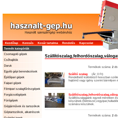
Kezdőlap
Keresés
Kosár tartalma
Rendelés
Kapcsolat
Termék kategóriák
Csomagoló gépek
Szállítószalag,felhordószalag,váloga
Csőhajlítók
Daruk
Termékek száma:
2
db
Egyéb gépi berendezések
Szálító szalag
(Ár: 0 Ft)
Építőipari gépek
Rendelhető különböző hosszban széle
hajtómű vagy igény szerint bármilyen 
Faipari gépek
Fémipari szalagfűrészgépek
Forgácsológépek
Szállítószalag,felhordószalag,válo
Szállítószalagjaink egyedi méretben és
Fúrógépek
készülnek.Élelmiszer,vegyipar,hulla
számára készülnek.
Gépjárművek és tartozékok
Géptartozékok, alkatrészek
Termékek száma:
2
db
Gyártási jogok