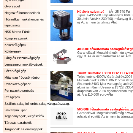
Gyorsacél
Hűtővíz szivattyú
(Ár: 25 740 Ft)
Hegesztő berendezések
Típus: PA35/200 Teljesítmény:0,10/0,
30L/min, Volt/Hz:230/400, műanyag ill.
Hidraulika munkahenger és
új. Az ár nem tartalmaz Áfát.
tápegység
HSS Morse Fúrók
Kompresszorok
Köszörű gépek
400/60H félautomata szalagfűrészgé
Kötőelemek
Garanciával! Megtekinthető még a ww
együtt. Az ár nem tartalmazza az Áfát.
Láng és Plazmavágógép
Lemezmegmunkáló-gépek
Lézervágó gép
Trumf Trumatic L3030 CO2 TLF4000
Teljesítmény:4000W Gyártási év:2004
Műanyag fröccsöntőgép
Munkaterület:3000x1500x115mm Vezé
Sinumerik840D Max vastagság acél
Palackozó gépsor
aluminium:8mm Üzemóra:13722h/33540
Pet palackgyártógép
állapotban van.2020 decemberben telje
át. Ára:110.000 euro+Áfa
Présgépek
Szállítószalag,felhordószalag,válogatószalag.
500/60H félautomata szalagfűrészgé
Szivattyúk, ipari
Garanciával! Megtekinthető még a www
segédanyagok, kiegészítők
adataival együtt. Az ár nem tartalmazza
Tárcsás darabolók
Targoncák és emelőgépek