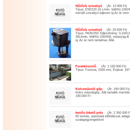
Hűtővíz szivattyú
(Ár: 13 900 Ft)
Típus: ESP220 16 L/min. Volt/Hz:230/
merülő szivattyú teljesen új.Az ár nem 
Hűtővíz szivattyú
(Ár: 29 600 Ft)
Típus: PA35/250 Teljesítmény: 0,10/0
30L6min, Volt/Hz:230/400, műanyag ill.
új. Az ár nem tartalmaz Áfát.
Furatköszörű.
(Ár: 1 150 000 Ft)
Típus: Fortuna, 1500 mm, Évjárat: 197
Kulcsmásoló gép.
(Ár: 190 000 Ft)
Kulcs másológép, 3db tartalék marótár
190.000 Ft
kettős löketű prés
(Ár: 2 300 000 F
60 tonnás, automata előtolással, adago
szalagegyengetővel