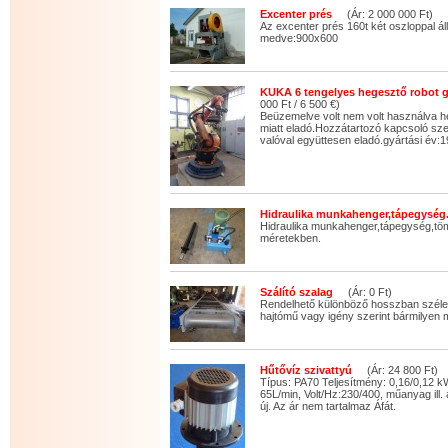
Excenter prés
(Ár: 2 000 000 Ft)
Az excenter prés 160t két oszloppal áll
medve:900x600
KUKA 6 tengelyes hegesztő robot 
000 Ft / 6 500 €)
Beüzemelve volt nem volt használva he
miatt eladó.Hozzátartozó kapcsoló s
valóval együttesen eladó.gyártási év:
Hidraulika munkahenger,tápegység
Hidraulika munkahenger,tápegység,tö
méretekben.
Szálító szalag
(Ár: 0 Ft)
Rendelhető különböző hosszban széle
hajtómű vagy igény szerint bármilyen 
Hűtővíz szivattyú
(Ár: 24 800 Ft)
Típus: PA70 Teljesítmény: 0,16/0,12 
65L/min, Volt/Hz:230/400, műanyag ill.
új. Az ár nem tartalmaz Áfát.