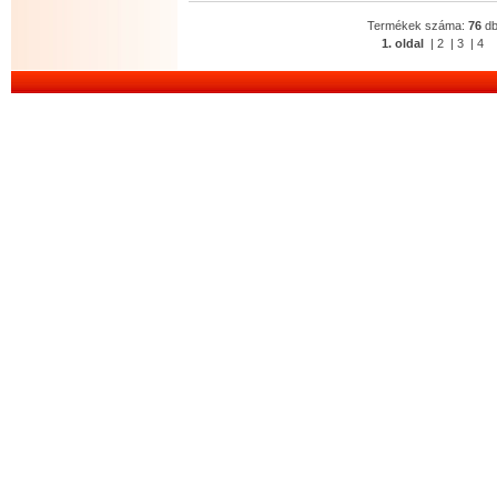
Termékek száma:
76
d
1. oldal
|
2
|
3
|
4