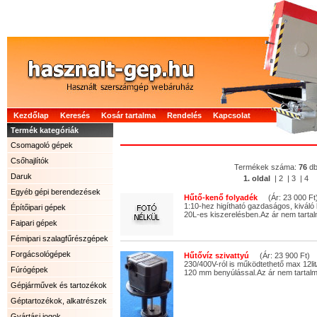
Kezdőlap
Keresés
Kosár tartalma
Rendelés
Kapcsolat
Termék kategóriák
Csomagoló gépek
Csőhajlítók
Termékek száma:
76
d
Daruk
1. oldal
|
2
|
3
|
4
Egyéb gépi berendezések
Hűtő-kenő folyadék
(Ár: 23 000 Ft
1:10-hez higítható gazdaságos, kiváló
Építőipari gépek
20L-es kiszerelésben.Az ár nem tartal
Faipari gépek
Fémipari szalagfűrészgépek
Forgácsológépek
Hűtővíz szivattyú
(Ár: 23 900 Ft)
230/400V-ról is működtethető max 12lit
Fúrógépek
120 mm benyúlással.Az ár nem tartalm
Gépjárművek és tartozékok
Géptartozékok, alkatrészek
Gyártási jogok