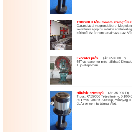
1300/700 H félautomata szalagfűrés
Garanciával megrendelésre! Megtekin
www.fureszgep.hu oldalon adataival eg
kérhető. Az ár nem tartalmazza az Áfát
Excenter prés.
(Ár: 650 000 Ft)
65T-ás excenter prés, állítható lökettel
T, jó állapotban.
Hűtővíz szivattyú
(Ár: 35 900 Ft)
Típus: PA35/300 Teljesítmény: 0,10/0
30 L/min, Volt/Hz:230/400, műanyag ill.
új. Az ár nem tartalmaz Áfát.