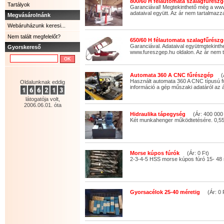
800/60 H félautomata szalagfűrészg
Tartályok
Garanciával! Megtekinthető még a www
adataival együtt. Az ár nem tartalmazza
Megvásárolnánk
Webáruházunk keresi...
Nem talált megfelelőt?
650/60 H félautomata szalagfűrészg
Garanciával. Adataival együtmgtekinth
Gyorskereső
www.fureszgep.hu oldalon. Az ár nem t
Automata 360 A CNC fűrészgép
(Ár
Használt automata 360 A CNC típusú 
Oldalunknak eddig
információ a gép műszaki adatáról az á
látogatója volt,
2006.06.01. óta
Hidraulika tápegység
(Ár: 400 000 
Két munkahenger működtetésére. 0,55 
Morse kúpos fúrók
(Ár: 0 Ft)
2-3-4-5 HSS morse kúpos fúró 15- 48
Gyorsacélok 25-40 méretig
(Ár: 0 F