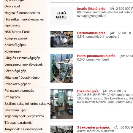
Gyorsacél
kettős löketű prés
(Ár: 2 300 000 F
60 tonnás, automata előtolással, adago
Hegesztő berendezések
szalagegyengetővel
Hidraulika munkahenger és
tápegység
HSS Morse Fúrók
Pneumatikus prés
(Ár: 15 000 Ft)
0,5-3 tonna közötti nyomóerő
Kompresszorok
Köszörű gépek
Kötőelemek
Hidro-pneumatikus prés
(Ár: 65 00
Láng és Plazmavágógép
0,5-3 tonna nyomóerő
Lemezmegmunkáló-gépek
Lézervágó gép
Műanyag fröccsöntőgép
Palackozó gépsor
Pet palackgyártógép
Excenter prés
(Ár: 650 000 Ft)
ZKPM-BELENE PE40A 40 tonnás excent
Présgépek
1983 Gyári szám: 399 Lökethossz: 8-
630x450mm Medve: 400x250mm Max. t
Szállítószalag,felhordószalag,válogatószalag.
Szivattyúk, ipari
segédanyagok, kiegészítők
Tárcsás darabolók
3 t excenter présgép.
(Ár: 80 000 F
Targoncák és emelőgépek
Asztal méret:250x180mm