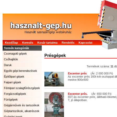
Kezdőlap
Keresés
Kosár tartalma
Rendelés
Kapcsolat
Termék kategóriák
Csomagoló gépek
Présgépek
Csőhajlítók
Daruk
Termékek száma:
11
d
Egyéb gépi berendezések
Excenter prés
(Ár: 2 000 000 Ft)
Építőipari gépek
Az excenter prés 160t két oszloppal áll
medve:900x600
Faipari gépek
Fémipari szalagfűrészgépek
Forgácsológépek
Excenter prés.
(Ár: 650 000 Ft)
65T-ás excenter prés, állítható lökettel
Fúrógépek
T, jó állapotban.
Gépjárművek és tartozékok
Géptartozékok, alkatrészek
Gyártási jogok