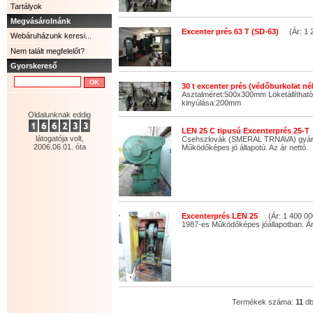
Tartályok
Megvásárolnánk
Excenter prés 63 T (SD-63)
(Ár: 1 2
Webáruházunk keresi...
Nem talált megfelelőt?
Gyorskereső
30 t excenter prés (védőburkolat né
Asztalméret:500x300mm Löketállítha
kinyúlása:200mm
Oldalunknak eddig
LEN 25 C tipusú Excenterprés 25-T
látogatója volt,
Csehszlovák (SMERAL TRNAVA) gyár
2006.06.01. óta
Működőképes jó állapotú. Az ár nettó.
Excenterprés LEN 25
(Ár: 1 400 00
1987-es Működőképes jóállapotban. Ár
Termékek száma:
11
d