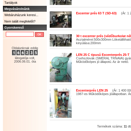
Tartályok
Megvásárolnánk
Excenter prés 63 T (SD-63)
(Ár: 1 2
Webáruházunk keresi...
Nem talált megfelelőt?
Gyorskereső
30 t excenter prés (védőburkolat né
Asztalméret:500x300mm Löketállítha
kinyúlása:200mm
Oldalunknak eddig
LEN 25 C tipusú Excenterprés 25-T
látogatója volt,
Csehszlovák (SMERAL TRNAVA) gyár
2006.06.01. óta
Működőképes jó állapotú. Az ár nettó.
Excenterprés LEN 25
(Ár: 1 400 00
1987-es Működőképes jóállapotban. Ár
Termékek száma:
11
d