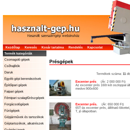
Kezdőlap
Keresés
Kosár tartalma
Rendelés
Kapcsolat
Termék kategóriák
Csomagoló gépek
Présgépek
Csőhajlítók
Daruk
Termékek száma:
11
d
Egyéb gépi berendezések
Excenter prés
(Ár: 2 000 000 Ft)
Építőipari gépek
Az excenter prés 160t két oszloppal áll
medve:900x600
Faipari gépek
Fémipari szalagfűrészgépek
Forgácsológépek
Excenter prés.
(Ár: 650 000 Ft)
65T-ás excenter prés, állítható lökettel
Fúrógépek
T, jó állapotban.
Gépjárművek és tartozékok
Géptartozékok, alkatrészek
Gyártási jogok