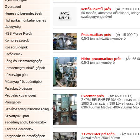
Gyorsacél
kettős löketű prés
(Ár: 2 300 000 F
60 tonnás, automata előtolással, adago
Hegesztő berendezések
szalagegyengetővel
Hidraulika munkahenger és
tápegység
HSS Morse Fúrók
Pneumatikus prés
(Ár: 15 000 Ft)
0,5-3 tonna közötti nyomóerő
Kompresszorok
Köszörű gépek
Kötőelemek
Hidro-pneumatikus prés
(Ár: 65 00
Láng és Plazmavágógép
0,5-3 tonna nyomóerő
Lemezmegmunkáló-gépek
Lézervágó gép
Műanyag fröccsöntőgép
Palackozó gépsor
Pet palackgyártógép
Excenter prés
(Ár: 650 000 Ft)
ZKPM-BELENE PE40A 40 tonnás excent
Présgépek
1983 Gyári szám: 399 Lökethossz: 8-
630x450mm Medve: 400x250mm Max. t
Szállítószalag,felhordószalag,válogatószalag.
Szivattyúk, ipari
segédanyagok, kiegészítők
Tárcsás darabolók
3 t excenter présgép.
(Ár: 80 000 F
Targoncák és emelőgépek
Asztal méret:250x180mm