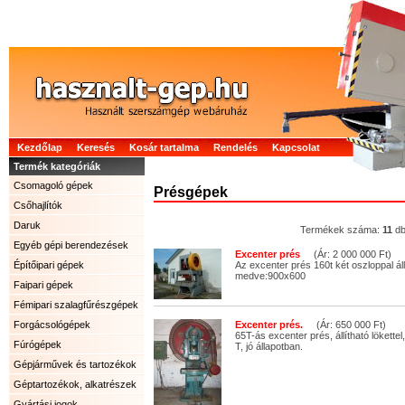
Kezdőlap
Keresés
Kosár tartalma
Rendelés
Kapcsolat
Termék kategóriák
Csomagoló gépek
Présgépek
Csőhajlítók
Daruk
Termékek száma:
11
d
Egyéb gépi berendezések
Excenter prés
(Ár: 2 000 000 Ft)
Építőipari gépek
Az excenter prés 160t két oszloppal áll
medve:900x600
Faipari gépek
Fémipari szalagfűrészgépek
Forgácsológépek
Excenter prés.
(Ár: 650 000 Ft)
65T-ás excenter prés, állítható lökettel
Fúrógépek
T, jó állapotban.
Gépjárművek és tartozékok
Géptartozékok, alkatrészek
Gyártási jogok