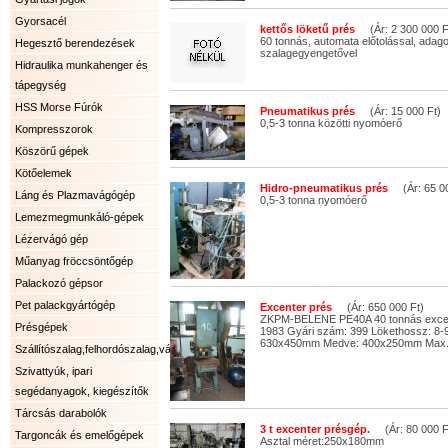
Gyorsacél
kettős löketű prés
(Ár: 2 300 000 F
60 tonnás, automata előtolással, adago
Hegesztő berendezések
szalagegyengetővel
Hidraulika munkahenger és
tápegység
HSS Morse Fúrók
Pneumatikus prés
(Ár: 15 000 Ft)
0,5-3 tonna közötti nyomóerő
Kompresszorok
Köszörű gépek
Kötőelemek
Hidro-pneumatikus prés
(Ár: 65 00
Láng és Plazmavágógép
0,5-3 tonna nyomóerő
Lemezmegmunkáló-gépek
Lézervágó gép
Műanyag fröccsöntőgép
Palackozó gépsor
Pet palackgyártógép
Excenter prés
(Ár: 650 000 Ft)
ZKPM-BELENE PE40A 40 tonnás excent
Présgépek
1983 Gyári szám: 399 Lökethossz: 8-
630x450mm Medve: 400x250mm Max. t
Szállítószalag,felhordószalag,válogatószalag.
Szivattyúk, ipari
segédanyagok, kiegészítők
Tárcsás darabolók
3 t excenter présgép.
(Ár: 80 000 F
Targoncák és emelőgépek
Asztal méret:250x180mm